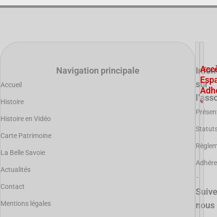
Acc
Navigation principale
Infor
Esp
sur
Accueil
Adh
l’ass
Histoire
Présen
Histoire en Vidéo
Statut
Carte Patrimoine
Règle
La Belle Savoie
Adhére
Actualités
Contact
Suiv
Mentions légales
nous