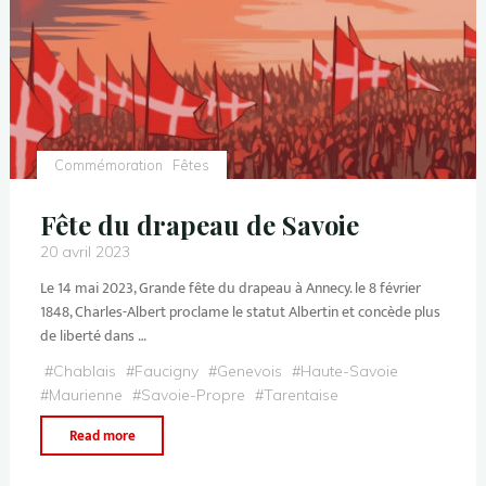
Commémoration
Fêtes
Fête du drapeau de Savoie
20 avril 2023
Le 14 mai 2023, Grande fête du drapeau à Annecy. le 8 février
1848, Charles-Albert proclame le statut Albertin et concède plus
de liberté dans …
#
Chablais
#
Faucigny
#
Genevois
#
Haute-Savoie
#
Maurienne
#
Savoie-Propre
#
Tarentaise
Read more