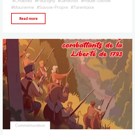
#
Chablais
#
Faucigny
#
Genevois
#
Haute-Savoie
#
Maurienne
#
Savoie-Propre
#
Tarentaise
Read more
Commémoration