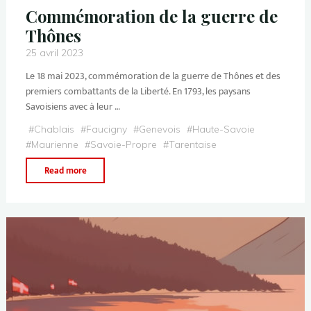
Commémoration de la guerre de
Thônes
25 avril 2023
Le 18 mai 2023, commémoration de la guerre de Thônes et des
premiers combattants de la Liberté. En 1793, les paysans
Savoisiens avec à leur …
#
Chablais
#
Faucigny
#
Genevois
#
Haute-Savoie
#
Maurienne
#
Savoie-Propre
#
Tarentaise
Read more