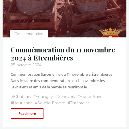
Commémoration
Commémoration du 11 novembre
2024 à Etrembières
25 octobre 2024
Commémoration Savoisienne du 11 novembre à Étrembières
Dans le cadre des commémorations du 11 novembre, les
Savoisiens et amis de la Savoie se réuniront le …
#
Chablais
#
Faucigny
#
Genevois
#
Haute-Savoie
#
Maurienne
#
Savoie-Propre
#
Tarentaise
Read more