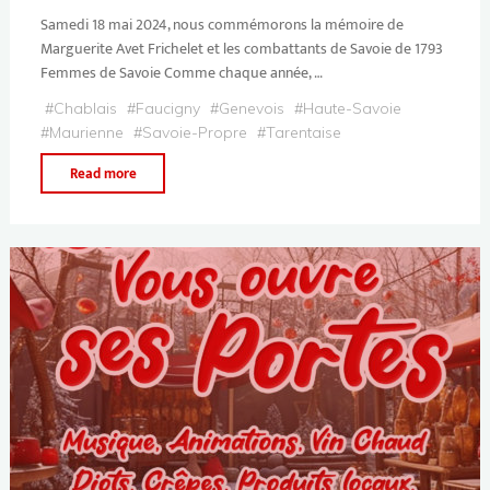
Samedi 18 mai 2024, nous commémorons la mémoire de
Marguerite Avet Frichelet et les combattants de Savoie de 1793
Femmes de Savoie Comme chaque année, …
#
Chablais
#
Faucigny
#
Genevois
#
Haute-Savoie
#
Maurienne
#
Savoie-Propre
#
Tarentaise
Read more