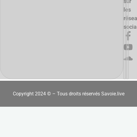
sur
les
rése
soci
Copyright 2024 © – Tous droits réservés Savoie.live