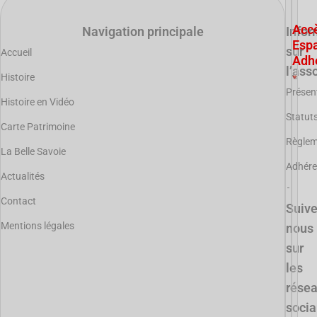
Acc
Navigation principale
Infor
Esp
sur
Accueil
Adh
l’ass
Histoire
Présen
Histoire en Vidéo
Statut
Carte Patrimoine
Règle
La Belle Savoie
Adhére
Actualités
Contact
Suiv
Mentions légales
nous
sur
les
rése
soci