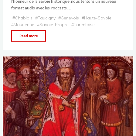
l’honneur de la Savoie historique, nous tentons un nouveau
format audio avec les Podcasts. …
#
Chablais
#
Faucigny
#
Genevois
#
Haute-Savoie
#
Maurienne
#
Savoie-Propre
#
Tarentaise
Read more