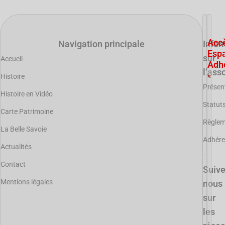
Acc
Navigation principale
Infor
Esp
sur
Accueil
Adh
l’ass
Histoire
Présen
Histoire en Vidéo
Statut
Carte Patrimoine
Règle
La Belle Savoie
Adhére
Actualités
Contact
Suiv
Mentions légales
nous
sur
les