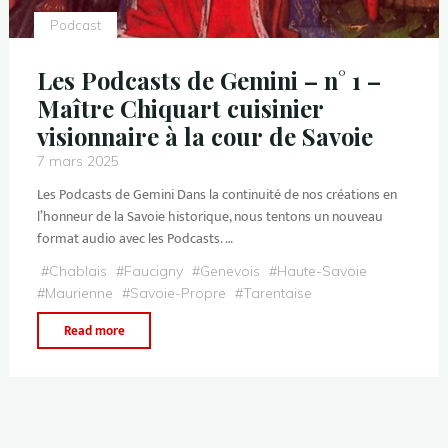
Podcast
Les Podcasts de Gemini – n° 1 –
Maître Chiquart cuisinier
visionnaire à la cour de Savoie
7 mars 2025
Les Podcasts de Gemini Dans la continuité de nos créations en
l’honneur de la Savoie historique, nous tentons un nouveau
format audio avec les Podcasts. …
#
Chablais
#
Faucigny
#
Genevois
#
Haute-Savoie
#
Maurienne
#
Savoie-Propre
#
Tarentaise
Read more