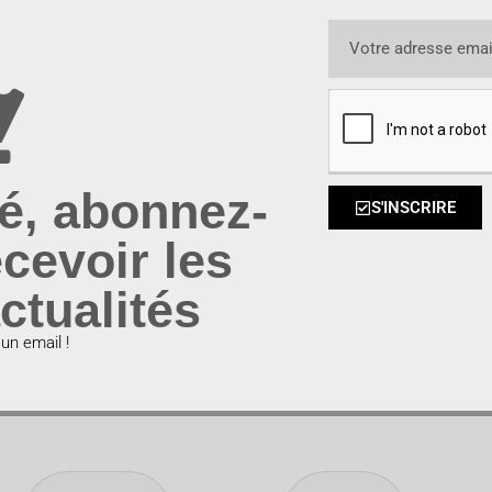
é, abonnez-
S'INSCRIRE
cevoir les
ctualités
n email !