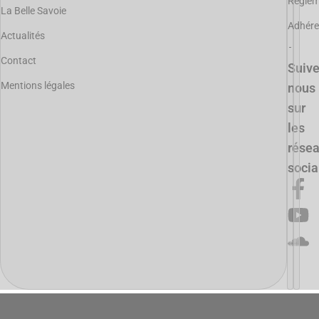
Règle
La Belle Savoie
Adhére
Actualités
Contact
Suiv
Mentions légales
nous
sur
les
rése
soci