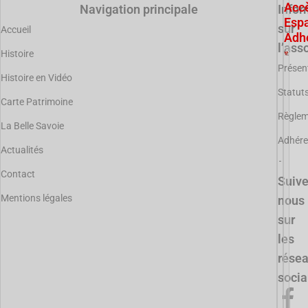
Acc
Navigation principale
Infor
Esp
sur
Accueil
Adh
l’ass
Histoire
Présen
Histoire en Vidéo
Statut
Carte Patrimoine
Règle
La Belle Savoie
Adhére
Actualités
Contact
Suiv
Mentions légales
nous
sur
les
rése
soci