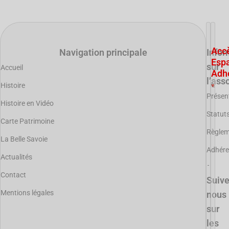
Acc
Navigation principale
Infor
Esp
sur
Accueil
Adh
l’ass
Histoire
Présen
Histoire en Vidéo
Statut
Carte Patrimoine
Règle
La Belle Savoie
Adhére
Actualités
Contact
Suiv
Mentions légales
nous
sur
les