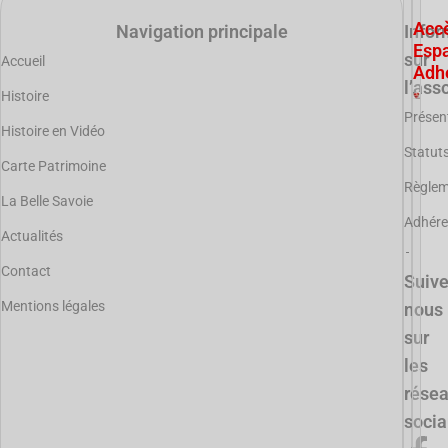
Acc
Navigation principale
Infor
Esp
sur
Accueil
Adh
l’ass
Histoire
Présen
Histoire en Vidéo
Statut
Carte Patrimoine
Règle
La Belle Savoie
Adhére
Actualités
Contact
Suiv
Mentions légales
nous
sur
les
rése
soci