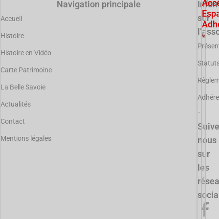
Acc
Navigation principale
Infor
Esp
sur
Accueil
Adh
l’ass
Histoire
Présen
Histoire en Vidéo
Statut
Carte Patrimoine
Règle
La Belle Savoie
Adhére
Actualités
Contact
Suiv
Mentions légales
nous
sur
les
rése
soci