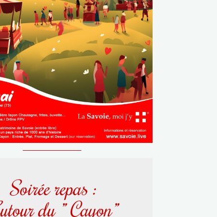
Soirée repas :
utour du ” Cayon”