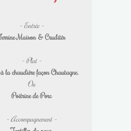
– Entrée –
Terrine Maison & Crudités
– Plat –
à la chaudière façon Chautagne.
Ou
Poitrine de Porc
– Accompagnement –
Tartifles du pays