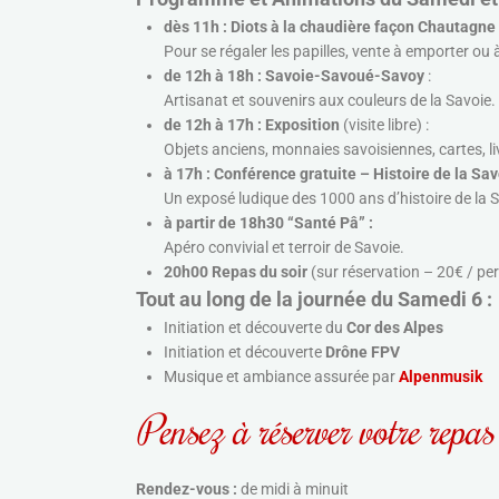
dès 11h : Diots à la chaudière
façon Chautagne 
Pour se régaler les papilles, vente à emporter o
de 12h à 18h : Savoie-Savoué-Savoy
:
Artisanat et souvenirs aux couleurs de la Savoie.
de 12h à 17h : Exposition
(visite libre) :
Objets anciens, monnaies savoisiennes, cartes, l
à 17h : Conférence gratuite –
Histoire de la Sa
Un exposé ludique des 1000 ans d’histoire de la 
à partir de 18h30 “Santé Pâ” :
Apéro convivial et terroir de Savoie.
20h00 Repas
du soir
(sur réservation – 20€ / pe
Tout au long de la journée du Samedi 6 :
Initiation et découverte du
Cor des Alpes
Initiation et découverte
Drône FPV
Musique et ambiance assurée par
Alpenmusik
Pensez à réserver votre repas
Rendez-vous :
de midi à minuit