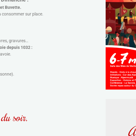
et Buvette.
u à consommer sur place.
ivres, gravures…
voie depuis 1032 :
Savoie.
rsonne).
 du soir.
A