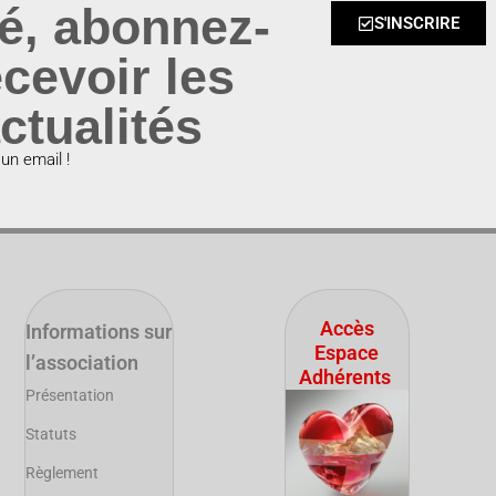
é, abonnez-
S'INSCRIRE
cevoir les
ctualités
n email !
Accès
Informations sur
Espace
l’association
Adhérents
Présentation
Statuts
Règlement